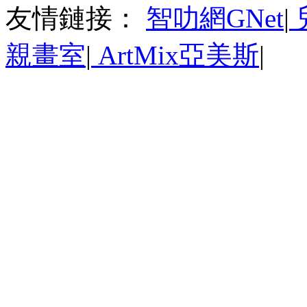
友情鏈接：
智叻網GNet
|
親畫室
|
ArtMix亞美斯
|