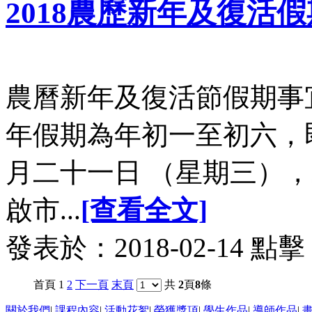
2018農歷新年及復活
農曆新年及復活節假期事宜
年假期為年初⼀⾄初六，
⽉⼆⼗⼀⽇ （星期三）
啟市...
[查看全文]
發表於：2018-02-14 點擊
首頁 1
2
下一頁
末頁
共
2
頁
8
條
關於我們
|
課程內容
|
活動花絮
|
榮獲獎項
|
學生作品
|
導師作品
|