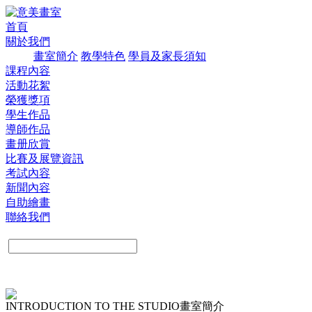
首頁
關於我們
畫室簡介
教學特色
學員及家長須知
課程內容
活動花絮
榮獲獎項
學生作品
導師作品
畫册欣賞
比賽及展覽資訊
考試內容
新聞內容
自助繪畫
聯絡我們
INTRODUCTION TO THE STUDIO
畫室簡介