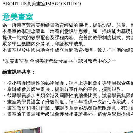
ABOUT US
意美畫室
IMAGO STUDIO
意美畫室
為一所擁有豐富美術繪畫教育經驗的機構，提供幼兒、兒童、
本畫室教學理念著重「培養創意設計思維」和「描繪能力基礎
提供一站式的教學配套及課程內容、完善的教學制度模式、齊
眾多學生獲國內外獎項，印証教學成果。
本畫室現於中國內地合作成⽴首間教育機構，致力把香港的優
*意美畫室為 全國美術考級發展中心 認可報考中心之一
繪畫課程共享：
・從小培養國際性的藝術涵養，課堂上導師會引導學員探索各
・舉辦或參與師生畫展，提供分享作品的平台，擴闊眼界。
・鼓勵學員參加各類全港及國際性的繪畫比賽，激發學員無限
・畫室為學員設立了升級制度，每半年提供一次評估考級試，
・畫室教材和培訓作業，能讓學童更容易發揮無限創意，有別
・畫室除了畫展和考級試會獲發相關證書外，還會為學員提供