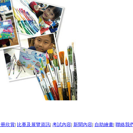
畫册欣賞
|
比賽及展覽資訊
|
考試內容
|
新聞內容
|
自助繪畫
|
聯絡我