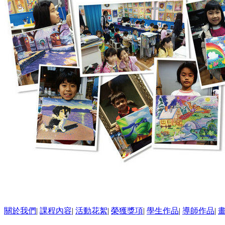
關於我們
|
課程內容
|
活動花絮
|
榮獲獎項
|
學生作品
|
導師作品
|