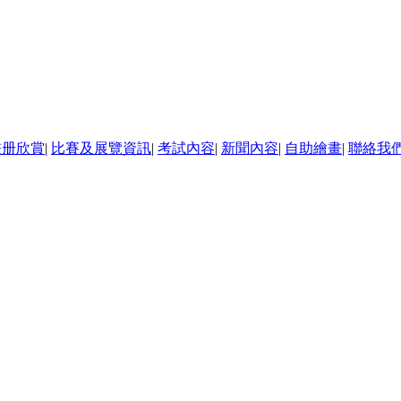
畫册欣賞
|
比賽及展覽資訊
|
考試內容
|
新聞內容
|
自助繪畫
|
聯絡我