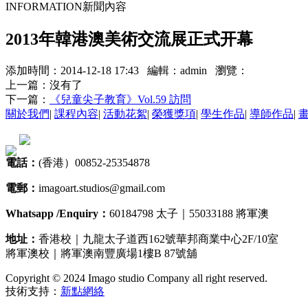
INFORMATION
新聞內容
2013年韓港澳美術交流展正式开幕
添加時間：2014-12-18 17:43 編輯：admin 瀏覽：
上一篇：沒有了
下一篇：
《兒童尖子教育》Vol.59 訪問
關於我們
|
課程內容
|
活動花絮
|
榮獲獎項
|
學生作品
|
導師作品
|
電話：
(香港）00852-25354878
電郵：
imagoart.studios@gmail.com
Whatsapp /Enquiry：
60184798 太子｜55033188 將軍澳
地址：
香港校｜九龍太子道西162號華邦商業中心2F/10室
將軍澳校｜將軍澳南豐廣場1樓B 87號舖
Copyright © 2024 Imago studio Company all right reserved.
技術支持：
新點網絡