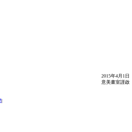
2015年4月1日
意美畫室謹啟
們
|