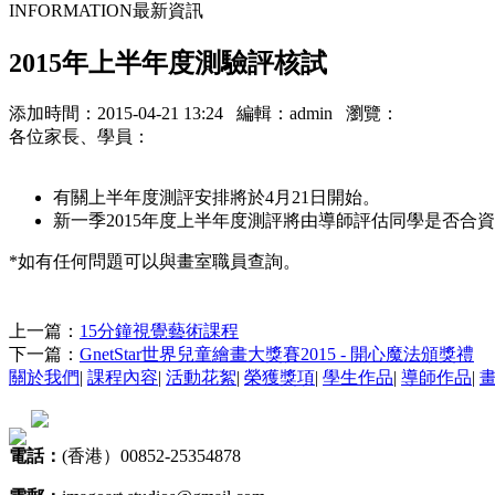
INFORMATION
最新資訊
2015年上半年度測驗評核試
添加時間：2015-04-21 13:24 編輯：admin 瀏覽：
各位家長、學員：
有關上半年度測評安排將於4月21日開始。
新一季2015年度上半年度測評將由導師評估同學是否
*如有任何問題可以與畫室
上一篇：
15分鐘視覺藝術課程
下一篇：
GnetStar世界兒童繪畫大獎賽2015 - 開心魔法頒獎禮
關於我們
|
課程內容
|
活動花絮
|
榮獲獎項
|
學生作品
|
導師作品
|
電話：
(香港）00852-25354878