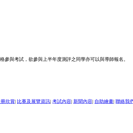
合資格參與考試，欲參與上半年度測評之同學亦可以與導師報名。
職員查詢。
畫册欣賞
|
比賽及展覽資訊
|
考試內容
|
新聞內容
|
自助繪畫
|
聯絡我