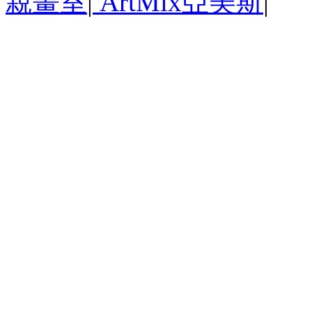
親畫室
|
ArtMix亞美斯
|